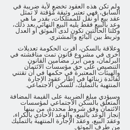
ولم تكن هذه العقود تخضع لأية ضريبة في
السابق، فهي تعتبر وثيقة مُؤقتة لا تمثل
عقد بيع أو نقل للممتلكات، بقدر ما هي
وعد بالبيع فقط يليه البيع النهائي بعد ذلك،
وكلتا الحالتين تكون لدى الموثق أو العدل
وتربط بين البائع والمشتري.
وعلاقة بالسكن، أقرت الحكومة تعديلات
أخرى في مشروع قانون تمت مناقشته في
البرلمان، ومن أبرز مضامين القانون
التنصيص على حق مؤسسات الائتمان
والهيئات المعتبرة في حكمها في أن تقتني
لفائدة زبنائها في إطار عقود الإجارة
المنتهية بالتمليك، للسكن الاجتماعي.
وسيؤدي مبلغ الضريبة على القيمة المضافة
المتعلق بالسكن الاجتماعي لمؤسسات
الائتمان وفق شروط محددة، من بينها
إنجاز الوعد بالبيع، والوعد الأحادي بالكراء،
وعقد البيع، وعقد الإجارة المنتهية بالتمليك
من طرف الموثق.