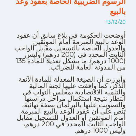
الرسوم الضريبية الخاصة بعقود وعد
بالبيع
13/12/20
أوضحت الحكومة في بلاغ سابق أن عقود
الوعد بالبيع المبرمة أمام الموثقين
والعدول الخاصة بالتسجيل مقابل الواجب
الثابت المحدد في (200 درهم) وليس
(1000 درهم). ما يشكل تعديلا للمادة 135
من المدونة العامة للضرائب.
وأبرزت أن الصيغة المعدلة للمادة الآنفة
الذكر، كما وافقت عليها لجنة المالية
والتنمية الاقتصادية بمجلس النواب في
انتظار نتيجة استكمال مراحل دراستها
والتصويت عليها بالبرلمان بصفة نهائية،
تنص على أن عقود الوعد بالبيع المبرمة
أمام الموثقين أو العدول للتسجيل مقابل
الواجب الثابت المحدد في 200 درهم،
وليس 1000 درهم.