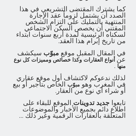
كما يشترك المقتضى التشريعي في هذا
الصدد أن يشتمل لزوماً عقد الإجارة
المنتهية بالتمليك على التزام الشخص
المقتني أن يخصص السكن الاجتماعي
لسكناه الرئيسية لمدة أربع سنوات ابتداء
من تاريخ إبرام هذا العقد.
في المقال المقبل موقع
مبوّب
سيكشف
عن
أنواع العقارات وكذا خصائص ومميزات كل نوع
.
منها
لذلك ندعوكم لاكتشاف أول موقع عقاري
في المغرب وهو
الخاص بتأجير أو بيع
مبوّب
أو شراء أي نوع من العقار.
تابعوا
جديد تدوينات
الموقع للبقاء على
اطلاع دائم بجميع الأخبار والموضوعات
المتعلقة بالعقارات الرقمية وغير ذلك …