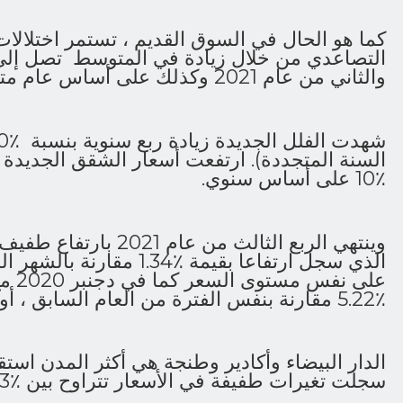
كما هو الحال في السوق القديم ، تستمر اختلالات
والثاني من عام 2021 وكذلك على أساس عام متداول.
٪10 على أساس سنوي.
وينتهي الربع الثالث من عا
على ن
٪5.22 مقارنة بنفس الفترة من العام السابق ، أو زيادة 4 نقاط من MPI.
الدار البيضاء وأكادير وطنجة هي أكثر المدن است
سجلت تغيرات طفيفة في الأسعار تتراوح بين ٪3- و ٪4+.