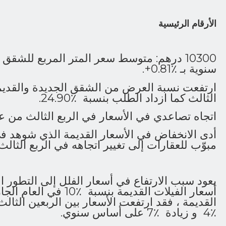
الأرقام الرئيسية
10300 درهم: متوسط ​​سعر المتر المربع للشقق
سنوية بـ ٪0.81+.
الثالث كما ازداد الطلب بنسبة ٪24.90.
اتجاه تصاعدي في الأسعار في الربع الثالث من عام 1
أدى الانخفاض في الأسعار القديمة الذي شوهد في
مبوّب للعقارات إلى تغيير اتجاهه في الربع الثالث.
يعود سبب الارتفاع في أسعار الفلل إلى التطور ال
أسعار الفيلات القديمة بنسب
٪4 و زيادة ٪7 على أساس سنوي.