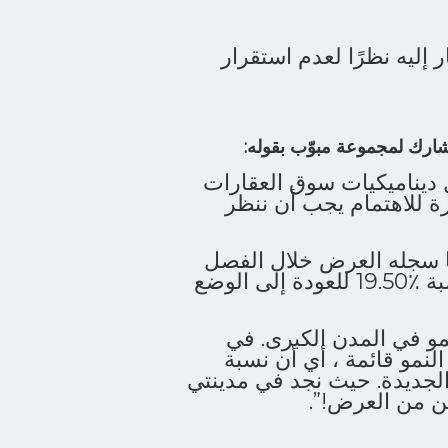
ر إليه نظرًا لعدم استقرار
شارك لمجموعة مبوّب بقوله:
 ديناميكيات سوق العقارات
ة للاهتمام يجب أن ننظر
ادة قدرها ٪4.73 ، وهذا ما سجله العرض خلال الفصل
الثالث من عام 2021. وقفز الطلب من جانبه بنسبة ٪19.50 للعودة إلى الوضع
مو في المدن الكبرى. في
النمو قائمة ، أي أن نسبة
جديدة. حيث نجد في مدينتي
ين من العرض!”.