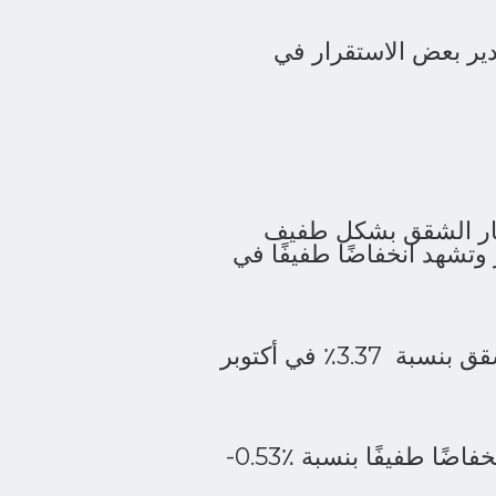
ادير بعض الاستقرار في
أسعار الشقق بشكل طفيف
وتستقر في نونبر وتشهد انخفاضًا طفيفًا في
بالنسبة للرباط ، يتوقع مبوّب أن ترتفع أسعار الشقق بنسبة 3.37٪ في أكتوبر
قد تشهد أكادير زيادة بنسبة ٪5.54 في نونبر ، وانخفاضًا طفيفًا بنسبة ٪0.53-