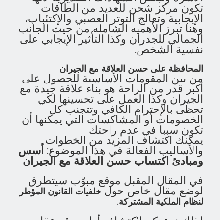
تكون مركز شحن للعديد من الطاقات
الإيجابية وتعالج التوتر العصبي والإكتئباب،
وهنا تبرز الأهمية الشاملة من حيث الجانب
الجمالي للجدران وكذا التأثير الإيجابي على
نفسية الشخص.
المحافظة على حسن العلاقة مع الجيران
من بين المقومات الأساسية للحصول على
أكبر قدر من الراحة هو بناء علاقة جيدة مع
الجيران وكذا العمل على تحسينها لكي
تحظى بالإحترام الكافي وتتجنب كل
الخصومات أو المشاكسات التي يمكنها أن
تكون سببا في عدم راحتك
يمكنك اكتشاف المزيد من الخطوات
والأساليب الفعالة في هذا الموضوع:
أسس
ومبادئ اكتساب حسن العلاقة مع الجيران
في المقال المقبل موقع مبوّب سيتطرق
لوضع مقال خاص حول
خلفيات القانون المؤطر
.
لنظام الملكية المشتركة