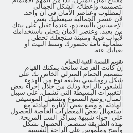
بتصميمه وإعطائه الشكل الجمالي
المطلوب وعناصر الأمان في آن واحد.
لأن عنصر الجمالية سيعطيك بعض
الإحساس بالسعادة، عندما تقبل على بيتك
من بعيد، وعنصر الأمان يتجلى باستخدامك
لأبواب قوية ومتينة ستجعلك تحظى
بطمأنية تامة بحضورك وسط البيت أو
بغيابك عنه.
تقويم اللمسة الفنية للحمام
إن كانت الفرصة سانحة يمكنك القيام
بتصميم الحمام المنزلي الخاص بك على
شكل رومانسي يطبعه نوع من الهدوء
للشعور بالراحة وذلك من خلال إجراء بعض
التغييرات البسيطة التي تشمل، على سبيل
المثال، وضع الشموع وتشغيل الموسيقى
الهادئة أو وضع بعض الإنارة الهادئة مع
استعمال بعض المعطرات الخاصة للحصول
على أجواء شبيهة بمراكز السبا المريحة.
بهذه الطريقة ستضمن الحصول بشكل
واضح وملموس على الراحة النفسية