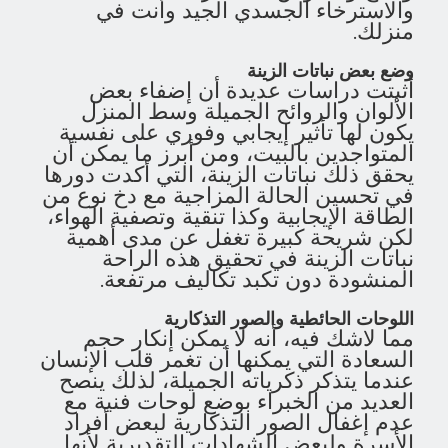
والاسترخاء الجسدي الجيد وأنت في
منزلك.
وضع بعض نباتات الزينة
أثبتت دراسات عديدة أن إضفاء بعض
الألوان والروائح الجميلة وسط المنزل
يكون لها تأثير إيجابي وفوري على نفسية
المتواجدين بالبيت، ومن أبرز ما يمكن أن
يحقق ذلك نباتات الزينة، التي أكدت دورها
في تحسين الحالة المزاجية مع دخ نوع من
الطاقة الإيجابية وكذا تنقية وتصفية الهواء،
لكن شريحة كبيرة تغفل عن مدى أهمية
نباتات الزينة في تحقيق هذه الراحة
المنشودة دون تكبد تكاليف مرتفعة.
اللوحات الحائطية والصور التذكارية
مما لاشك فيه، أنه لا يمكن إنكار حجم
السعادة التي يمكنها أن تغمر قلب الإنسان
عندما يتذكر ذكرياته الجميلة، لذلك ينصح
العديد من الخبراء بوضع لوحات فنية مع
عدم إغفال الصور التذكارية لبعض أفراد
الأسرة ولبعض الشهادات التقديرية لأنها