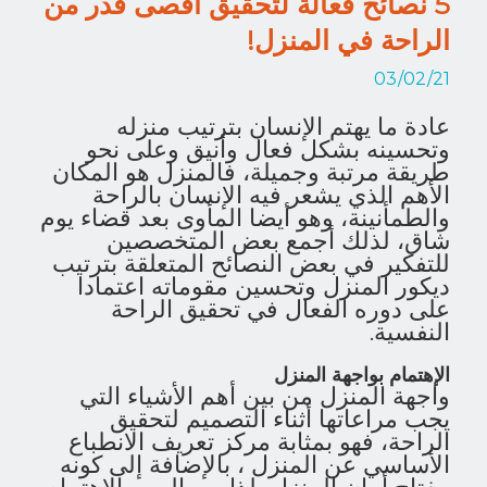
5 نصائح فعالة لتحقيق أقصى قدر من
الراحة في المنزل!
03/02/21
عادة ما يهتم الإنسان بترتيب منزله
وتحسينه بشكل فعال وأنيق وعلى نحو
طريقة مرتبة وجميلة، فالمنزل هو المكان
الأهم الذي يشعر فيه الإنسان بالراحة
والطمأنينة، وهو أيضا المأوى بعد قضاء يوم
شاق، لذلك أجمع بعض المتخصصين
للتفكير في بعض النصائح المتعلقة بترتيب
ديكور المنزل وتحسين مقوماته اعتمادا
على دوره الفعال في تحقيق الراحة
النفسية.
الإهتمام بواجهة المنزل
واجهة المنزل من بين أهم الأشياء التي
يجب مراعاتها أثناء التصميم لتحقيق
الراحة، فهو بمثابة مركز تعريف الانطباع
الأساسي عن المنزل ، بالإضافة إلى كونه
مفتاح أمان المنزل، لذا من المهم الاهتمام