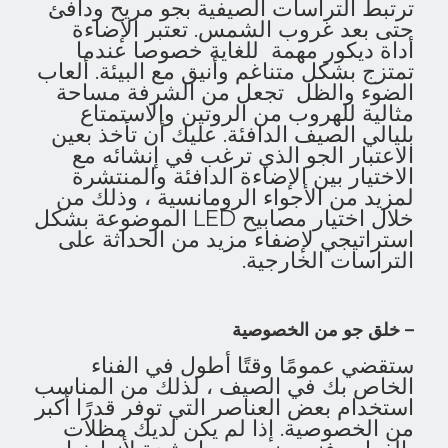
ترتبط التراسات الصيفية بجو مريح ودافئ
حتى بعد غروب الشمس. تعتبر الإضاءة
أداة ديكور مهمة للغاية خصوصا عندما
تمتزج بشكل متناغم وأنيق مع البيئة. ألعاب
الضوء والظل تجعل من الشرفة مساحة
مثالية للهروب من الروتين والاستمتاع
بليالي الصيف الدافئة. عليك أن تأخذ بعين
الاعتبار الجو الذي ترغب في إنشائه مع
الاختيار بين الإضاءة الدافئة والمنتشرة
لمزيد من الأجواء الرومانسية ، وذلك من
خلال اختيار مصابيح LED الموضوعة بشكل
استراتيجي لإضفاء مزيد من الحداثة على
التراسات الخارجية.
– خلق جو من الخصوصية
ستقضي عمومًا وقتًا أطول في الفناء
الخاص بك في الصيف ، لذلك من المناسب
استخدام بعض العناصر التي توفر قدرًا أكبر
من الخصوصية. إذا لم يكن لديك مظلات