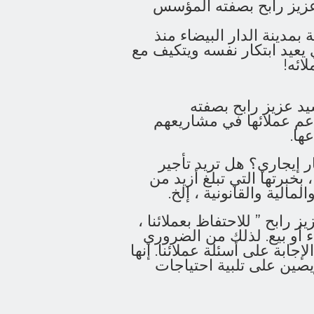
عزيز رابح بصفته المؤسس
 بمدينة الدار البيضاء منذ
 الذي يعيد ابتكار نفسه ويتكيف مع
ائه!
سيد عزيز رابح بصفته
عم عملائها في مشاريعهم
ها.
إيجاري؟ هل تريد تأجير
بخبرتها التي تبلغ أزيد من
رابح ” للاحتفاظ بعملائنا ،
أو بيع. لذلك من الضروري
جابة على أسئلة عملائنا. إنها
يصين على تلبية احتياجات