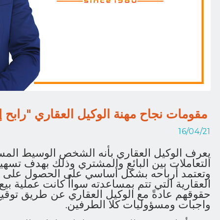
مقومات نجاح مهنة الوكيل العقاري "رابح إ
16/04/21
يعرف الوكيل العقاري بأنه الشخص الوسيط المس
التعاملات بين البائع والمشتري وذلك بهدف تسهيل
وتعتمد أرباحه بشكل أساسي على الحصول على عم
العقارية التي تتم بمساعدته سواأً كانت عملية بيع
حقوقهم عادةً مع الوكيل العقاري عن طريق توقي
واجبات ومسؤوليات كلا الطرفين.