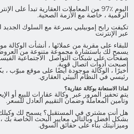
اليوم ٪97 من المعاملات العقارية تبدأ على ا
الرقمية ، خاصة مع الأزمة الصحية.
تكيفت رابح إموبيليي بسرعة مع السلوك الجديد ل
عبر الإنترنت
للبقاء على مقربة من عملائها ، أنشأت الوكالة موقع
يسمح لك باستشارة مجموعة متنوعة من العروض ال
صفحات على شبكات التواصل الاجتماعية الفيسبوك
أصبحت أدوات اتصال قوية.
أخيرًا ، الوكالة موجودة أيضًا على موقع مبوّب ، بك
رئيسي في النظام البيئي العقاري.
لماذا الاستعانة بوكالة عقارية؟
يتم تحفيز المرور عبر وكالة عقارات للبيع أو الإ
وتأمين المعاملة وضمان التقييم العادل للسعر.
هل أنت مشتري في المستقبل؟ يسمح لك وكيلك 
بشكل أفضل وبالتالي معايير البحث الخاصة بك ، وف
وميزانيتك بناء على حقائق السوق.