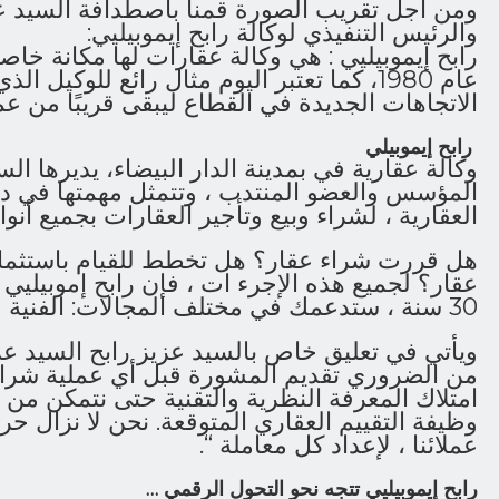
ومن أجل تقريب الصورة قمنا باصطدافة السيد 
والرئيس التنفيذي لوكالة رابح إيموبيليي:
رابح إيموبيليي : هي وكالة عقارات لها مكانة خاصة
عام 1980، كما تعتبر اليوم مثال رائع للوكيل
الاتجاهات الجديدة في القطاع ليبقى قريبًا من عمل
رابح إيموبيلي
وكالة عقارية في بمدينة الدار البيضاء، يديرها ال
المؤسس والعضو المنتدب ، وتتمثل مهمتها في د
العقارية ، لشراء وبيع وتأجير العقارات بجميع أنواع
هل قررت شراء عقار؟ هل تخطط للقيام باستثمار 
عقار؟ لجميع هذه الإجرء ات ، فإن رابح إموبيليي ، 
30 سنة ، ستدعمك في مختلف المجالات: الفنية والمالية والقانونية ، إلخ.
ويأتي في تعليق خاص بالسيد عزيز رابح السيد عزيز 
من الضروري تقديم المشورة قبل أي عملية شراء 
امتلاك المعرفة النظرية والتقنية حتى نتمكن من الإ
وظيفة التقييم العقاري المتوقعة. نحن لا نزال حر
عملائنا ، لإعداد كل معاملة “.
رابح إيموبيليي تتجه نحو التحول الرقمي …