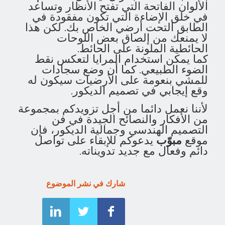
الألوان الفاتحة التي تفتح الأنظار وتساعد
في خلق الإضاءة التي تكون مفقودة في
الطابق التحت أرضي الخاص بك. لكن هذا
لا يمنعك من إلصاق بعض اللوحات
الحائطية الملونة على الحائط.
كما يمكن استخدام المرايا لتعكس نقط
الضوء الطبيعي. كما أن وضع سجادات
للمشي بنعومة على الأرضيات سيكون له
وقع إيجابي في تصميم الديكور.
لأننا نعمل دائما من أجل تزويدكم بمجموعة
من الأفكار والنصائح الجيدة في فن
التصميم الهندسي وجمالية الديكور، فإن
موقع
مبوّب
يدعوكم للإبقاء على تواصل
دائم وفعال مع جديد تدويناته.
شارك في نشر الموضوع