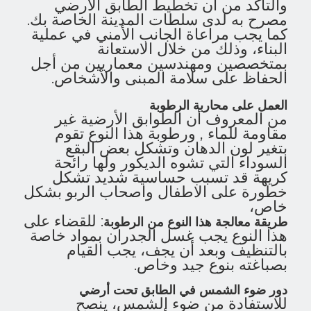
والتأكد من أن تخطيط الطابق الأرضي
مصرح به لدى سلطات المدينة الخاصة بك.
كما يجب مراعاة الجانب الأمني في عملية
البناء، وذلك من خلال الاستعانة
بمتخصصين ومهندسين معماريين من أجل
الحفاظ على سلامة المبنى والأشخاص.
العمل على محاربة الرطوبة
من المعروف أن الطوابق الأرضية غير
مقاومة للماء , ورطوبة هذا النوع تقوم
بتغير لون الدهان وتشكل بعض البقع
السوداء التي تشوه الديكور ولها رائحة
كريهة قد تسبب حساسية شديد تشكل
خطورة على الاطفال واصحاب الربو بشكل
خاص،
: للقضاء على
طريقة معالجة هذا النوع من الرطوبة
هذا النوع يجب غسل الجدران بمواد خاصة
بالتنظيف وبعد أن يجف، يجب القيام
بصباغته بنوع جيد وخاص.
دور ضوء الشمس في الطابق تحت أرضي
للاستفادة من ضوء الشمس، ينصح