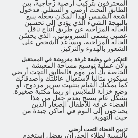
المحترفون بتركيب أرضية زجاجية، بين
الطابق التحت أرضي و السفلي. فدخول
أشعة الشمس لهذا المكان يجعله ينبع
بالبهجة الشيء الذي يؤدي إلى تحسين
الحالة المزاجية عن طريق إنتاج ناقل
عصبي يسمى السيروتونين، الذي يحسّن
الحالة المزاجية، ويساعد الشخص على
الشعور بالهدوء والتركيز.
التفكير في وظيفة غرفة مفروشة في المستقبل
ولأن عملية توسيع مساحة المعيشة
الخاصة بك أمر مهم فالطابق التحت أرضي
سيكون مثاليا لاستقبال عائلتك وأصدقائك
كما يمكنك القيام بتثبيت سرير مزدوج، أو
وضع خزانة للملابس أو ربما مكتبة صغيرة.
بشكل عام ينصح بعدم جعل من هذا
الفضاء غرفة للأطفال الصغار الذين
يحتاجون إلى النوم في أماكن جيدة من
حيث التهوية.
تزيين الفضاء التحت أرضي
بالنسبة لطلاء الجدران، يفضل استخدم