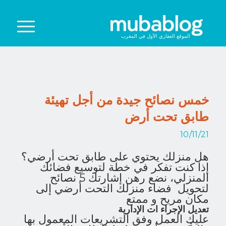
الموقع العقاري الأول في المغرب
خمس نصائح جيدة من أجل تهيئة
طابق تحت أرض
10/11/21
هل منزلك يحتوي على طابق تحت أرضي؟
إذا كنت تفكر في خطة لتوسيع فضائك
المنزلي، نضع رهن إشارتك 5 نصائح
لتحويل فضاء منزلك التحت أرضي إلى
مكان مريح و ممتع
تعديل الإجراء ات الإدارية
عليك العمل وفق التشريعات المعمول بها