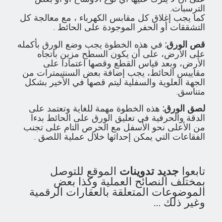
الترسبات.
كما يجب إغلاق كل مقابس الكهرباء ، مع معالجة كل
التشققات أو الحفر الموجودة على الحائط .
قص الورق:
في هذه الخطوة يجب وضع الورق بأكمله
على الأرض، على أن يكون السطح مزين باتجاه
الأرض، وبعد قياس القطع وقصها اعتمادا على
مقاييس الحائط، يجب إضافة بعض السنتيمترات من
الجهة العلوية والسفلية ليتم قصها في الأخير بشكل
متناسق.
لصق الورق:
هذه الخطوة مهمة للغاية وتعتمد على
الدقة والحرفية في تعليق الورق على الحائط بدءا
من الأعلى نحو الأسفل مع الحرص التام على تجنب
الفقاعات التي يمكن إحداثها خلال عملية اللصق .
تابعوا
جديد تدوينات
الموقع للتوصل
بمختلف النصائح العملية وكذا بعض
الموضوعات المتعلقة بالعقارات الرقمية
وغير ذلك …