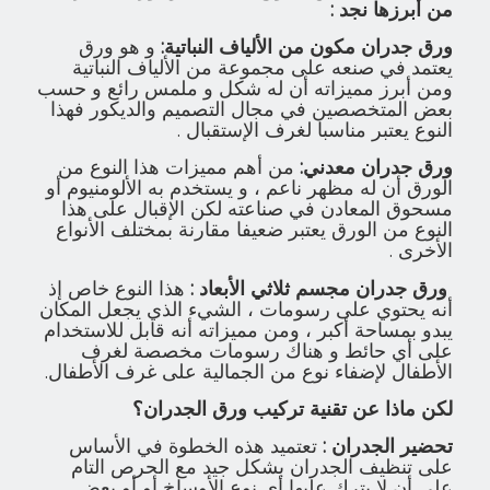
من أبرزها نجد :
ورق جدران مكون من الألياف النباتية:
و هو ورق
يعتمد في صنعه على مجموعة من الألياف النباتية
ومن أبرز مميزاته أن له شكل و ملمس رائع و حسب
بعض المتخصصين في مجال التصميم والديكور فهذا
النوع يعتبر مناسبا لغرف الإستقبال .
ورق جدران معدني:
من أهم مميزات هذا النوع من
الورق أن له مظهر ناعم ، و يستخدم به الألومنيوم أو
مسحوق المعادن في صناعته لكن الإقبال على هذا
النوع من الورق يعتبر ضعيفا مقارنة بمختلف الأنواع
الأخرى .
ورق جدران مجسم ثلاثي الأبعاد :
هذا النوع خاص إذ
أنه يحتوي على رسومات ، الشيء الذي يجعل المكان
يبدو بمساحة أكبر ، ومن مميزاته أنه قابل للاستخدام
على أي حائط و هناك رسومات مخصصة لغرف
الأطفال لإضفاء نوع من الجمالية على غرف الأطفال.
لكن ماذا عن تقنية تركيب ورق الجدران؟
تحضير الجدران :
تعتميد هذه الخطوة في الأساس
على تنظيف الجدران بشكل جيد مع الحرص التام
على أن لا يترك عليها أي نوع الأوساخ أو أو بعض