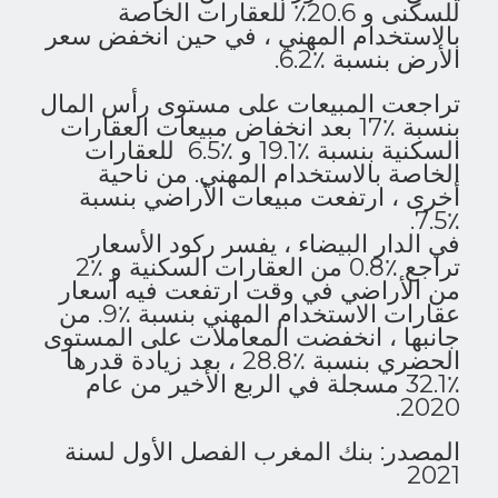
للسكنى و 20.6٪ للعقارات الخاصة
بالاستخدام المهني ، في حين انخفض سعر
الأرض بنسبة ٪6.2.
تراجعت المبيعات على مستوى رأس المال
بنسبة ٪17 بعد انخفاض مبيعات العقارات
السكنية بنسبة ٪19.1 و ٪6.5 للعقارات
الخاصة بالاستخدام المهني. من ناحية
أخرى ، ارتفعت مبيعات الأراضي بنسبة
٪7.5.
في الدار البيضاء ، يفسر ركود الأسعار
تراجع ٪0.8 من العقارات السكنية و ٪2
من الأراضي في وقت ارتفعت فيه أسعار
عقارات الاستخدام المهني بنسبة ٪9. من
جانبها ، انخفضت المعاملات على المستوى
الحضري بنسبة ٪28.8 ، بعد زيادة قدرها
٪32.1 مسجلة في الربع الأخير من عام
2020.
المصدر: بنك المغرب الفصل الأول لسنة
2021