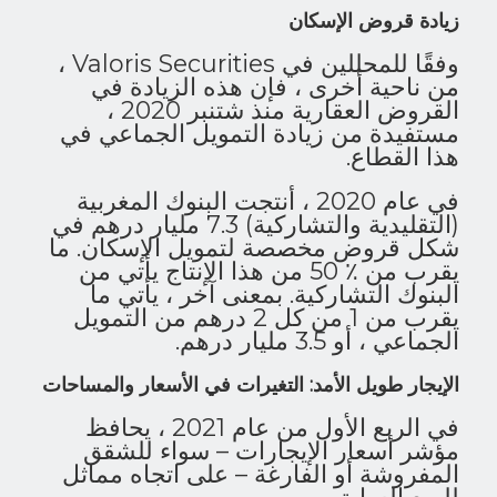
زيادة قروض الإسكان
وفقًا للمحللين في Valoris Securities ،
من ناحية أخرى ، فإن هذه الزيادة في
القروض العقارية منذ شتنبر 2020 ،
مستفيدة من زيادة التمويل الجماعي في
هذا القطاع.
في عام 2020 ، أنتجت البنوك المغربية
(التقليدية والتشاركية) 7.3 مليار درهم في
شكل قروض مخصصة لتمويل الإسكان. ما
يقرب من ٪ 50 من هذا الإنتاج يأتي من
البنوك التشاركية. بمعنى آخر ، يأتي ما
يقرب من 1 من كل 2 درهم من التمويل
الجماعي ، أو 3.5 مليار درهم.
الإيجار طويل الأمد: التغيرات في الأسعار والمساحات
في الربع الأول من عام 2021 ، يحافظ
مؤشر أسعار الإيجارات – سواء للشقق
المفروشة أو الفارغة – على اتجاه مماثل