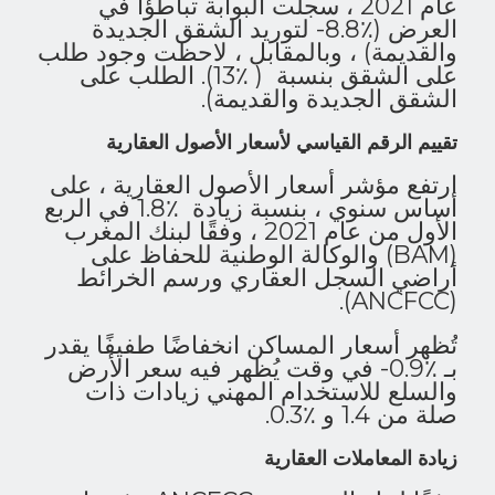
عام 2021 ، سجلت البوابة تباطؤًا في
العرض (٪8.8- لتوريد الشقق الجديدة
والقديمة) ، وبالمقابل ، لاحظت وجود طلب
على الشقق بنسبة ( ٪13). الطلب على
الشقق الجديدة والقديمة).
تقييم الرقم القياسي لأسعار الأصول العقارية
ارتفع مؤشر أسعار الأصول العقارية ، على
أساس سنوي ، بنسبة زيادة ٪1.8 في الربع
الأول من عام 2021 ، وفقًا لبنك المغرب
(BAM) والوكالة الوطنية للحفاظ على
أراضي السجل العقاري ورسم الخرائط
(ANCFCC).
تُظهر أسعار المساكن انخفاضًا طفيفًا يقدر
بـ ٪0.9- في وقت يُظهر فيه سعر الأرض
والسلع للاستخدام المهني زيادات ذات
صلة من 1.4 و ٪0.3.
زيادة المعاملات العقارية