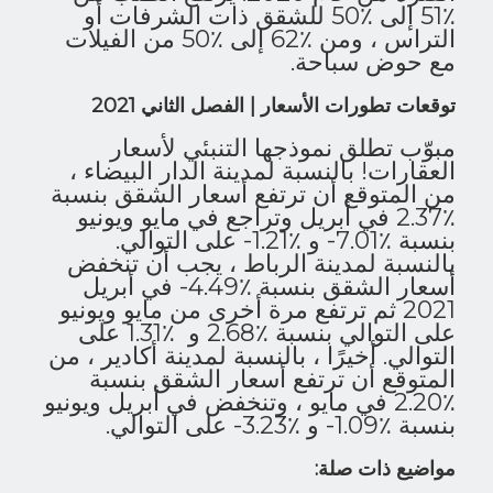
٪51 إلى ٪50 للشقق ذات الشرفات أو
التراس ، ومن ٪62 إلى ٪50 من الفيلات
مع حوض سباحة.
توقعات تطورات الأسعار | الفصل الثاني 2021
مبوّب تطلق نموذجها التنبئي لأسعار
العقارات! بالنسبة لمدينة الدار البيضاء ،
من المتوقع أن ترتفع أسعار الشقق بنسبة
٪2.37 في أبريل وتراجع في مايو ويونيو
بنسبة ٪7.01- و ٪1.21- على التوالي.
بالنسبة لمدينة الرباط ، يجب أن تنخفض
أسعار الشقق بنسبة ٪4.49- في أبريل
2021 ثم ترتفع مرة أخرى من مايو ويونيو
على التوالي بنسبة ٪2.68 و ٪1.31 على
التوالي. أخيرًا ، بالنسبة لمدينة أكادير ، من
المتوقع أن ترتفع أسعار الشقق بنسبة
٪2.20 في مايو ، وتنخفض في أبريل ويونيو
بنسبة ٪1.09- و ٪3.23- على التوالي.
مواضيع ذات صلة: