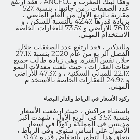
وفقًا لبنك المغرب و ANCFCC ، فقد ارتفع
عدد الصفقات ، من جانبها ، بنسبة ٪52
مقارنة بالربع الأول من العام الماضي ،
بزيادة قدرها ٪42.4 بالنسبة للسكن ، و
٪76.1 للأراضي و ٪73.5 للعقارات الخاصة.
الاستخدام المهني.
وللتذكير ، فقد ارتفع عدد الصفقات خلال
الفصل الرابع من عام 2020 بنسبة ٪27.1
خلال نفس الفترة. وهي زيادة طالت جميع
فئات العقارات ، حيث بلغت معدلات النمو
٪22.1 للمباني السكنية ، و ٪47.3 للأراضي
و ٪24.9 للعقارات الخاصة بالاستخدام
المهني.
ركود الأسعار في الرباط والدار البيضاء
باستثناء مراكش ، حيث ارتفعت الأسعار
بنسبة ٪3.5 في الربع الأول ، شهدت أكبر
مدينتين في المملكة ركودًا في أسعار
الأصول على أساس سنوي. وفي الرباط ،
يتعلق هذا التطور بانخفاض قدره ٪0.4