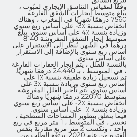
للربع السابق.
وفقًا لمقياس التناسق الإيجاري لمبّوب ،
يبلغ متوسط ​​إيجارات الشقق الفارغة
7560 درهمًا شهريًا في المغرب ، وهناك
انخفاض بنسبة ٪3- على أساس ربع سنوي
وزيادة بنسبة ٪4 على أساس سنوي. يبلغ
متوسط ​​إيجار الشقق المفروشة 8140
درهماً في الشهر. يُنظر إلى الاستقرار على
أساس ربع سنوي بالإضافة إلى الاستقرار
على أساس سنوي.
بالنسبة للفلل ، يتم إيجار العقارات الفارغة
، في المتوسط ​​، بـ 24.440 درهمًا شهريًا.
تم تسجيل زيادة طفيفة بنسبة ٪1 على
أساس ربع سنوي وزيادة بنسبة ٪3 على
أساس سنوي. يتم تأجير الفلل المفروشة
بمتوسط ​​22070 درهمًا شهريًا وهناك
انخفاض بنسبة ٪2- على أساس ربع سنوي
وزيادة بنسبة ٪1 على أساس سنوي.
فيما يتعلق بتطوير المساحات السطحية ،
نخسر ، في المتوسط ​​، 1 متر مربع في ربع
واحد ، ونكسب 2 متر مربع مقارنة بنفس
الفترة من عام 2020. يرتفع الطلب من