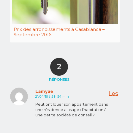
Prix des arrondissements à Casablanca –
Septembre 2016
2
RÉPONSES
Lamyae
Les
21/04/16 à 5 h 54 min
dit
:
Peut ont louer son appartement dans
une résidence a usage d’habitation à
une petite société de conseil ?