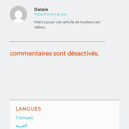
Dalale
17/04/17 à 13 h 12 min
dit
:
Merci pour cet article et toutes ces
idées.
commentaires sont désactivés.
LANGUES
Français
العربية