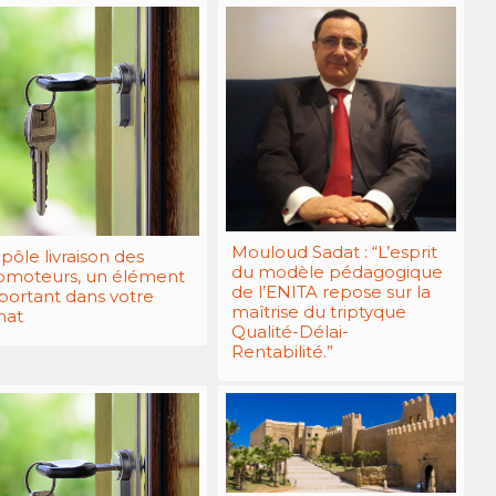
Mouloud Sadat : “L’esprit
pôle livraison des
du modèle pédagogique
omoteurs, un élément
de l’ENITA repose sur la
portant dans votre
maîtrise du triptyque
hat
Qualité-Délai-
Rentabilité.”