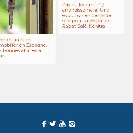
Prix du logement /
arrondissement: Une
évolution en dents de
scie pour la région de
Rabat-Salé-Kénitra
heter un bien
mobilier en Espagne,
s bonnes affaires à
sir