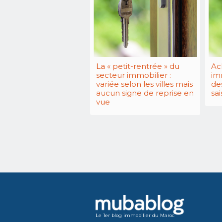
La « petit-rentrée » du
Ac
secteur immobilier :
im
variée selon les villes mais
de
aucun signe de reprise en
sai
vue
Le 1er blog immobilier du Maroc