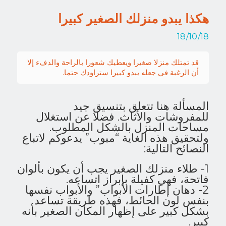
هكذا يبدو منزلك الصغير كبيرا
18/10/18
قد تمتلك منزلا صغيرا ويعطيك شعورا بالراحة والدفء إلا
أن الرغبة في جعله يبدو كبيرا ستراودك حتما.
المسألة هنا تتعلق بتنسيق جيد
للمفروشات والأثاث. فضلا عن استغلال
مساحات المنزل بالشكل المطلوب.
ولتحقيق هذه الغاية “مبوب” يدعوكم لاتباع
النصائح التالية:
1- طلاء منزلك الصغير يجب أن يكون بألوان
فاتحة، فهي كفيلة بإبراز اتساعه.
2- دهان إطارات الأبواب” والأبواب نفسها
بنفس لون الحائط، فهذه طريقة تساعد
بشكل كبير على إظهار المكان الصغير بأنه
كبير.