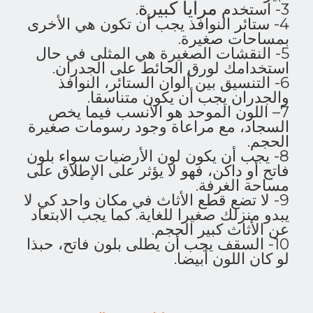
مرايا كبيرة
3-
استخدم
.
4- ستائر النوافذ يجب أن تكون هي الأخرى
بمساحات صغيرة.
5- النقشات الصغيرة هي المثلى في حال
استخدامك لورق الحائط على الجدران.
6- التنسيق بين ألوان الستائر، النوافذ
والجدران يجب أن يكون متناسقا.
7
– اللون الموحد هو الأنسب فيما يخص
السجاد، مع مراعاة وجود رسومات صغيرة
الحجم.
8- يجب أن يكون لون الأرضيات سواء بلون
فاتح أو داكن، فهو لا يؤثر على الإطلاق على
مساحة الغرفة.
9- لا تضع قطع الأثاث في مكان واحد كي لا
يبدو منزلك صغيرا للغاية. كما يجب الابتعاد
عن الأثاث كبير الحجم.
10- السقف يجب أن يطلى بلون فاتح، حبذا
لو كان اللون أبيضا.