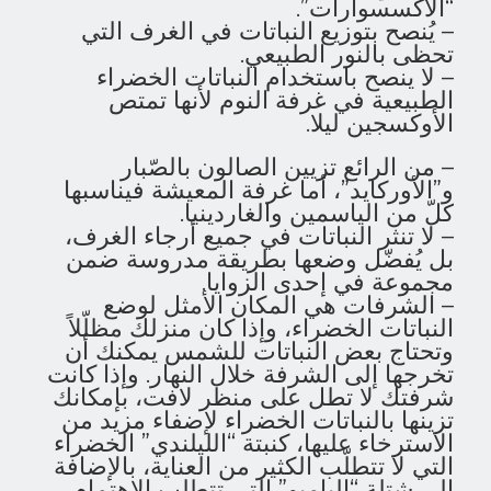
“الاكسسوارات”.
– يُنصح بتوزيع النباتات في الغرف التي
تحظى بالنور الطبيعي.
– لا ينصح باستخدام النباتات الخضراء
الطبيعية في غرفة النوم لأنها تمتص
الأوكسجين ليلا.
– من الرائع تزيين الصالون بالصّبار
و”الأوركايد”، أما غرفة المعيشة فيناسبها
كلّ من الياسمين والغاردينيا.
– لا تنثر النباتات في جميع أرجاء الغرف،
بل يُفضّل وضعها بطريقة مدروسة ضمن
مجموعة في إحدى الزوايا.
– الشرفات هي المكان الأمثل لوضع
النباتات الخضراء، وإذا كان منزلك مظلّلاً
وتحتاج بعض النباتات للشمس يمكنك أن
تخرجها إلى الشرفة خلال النهار. و
إذا كانت
شرفتك لا تطل على منظر لافت، بإمكانك
تزينها بالنباتات الخضراء لإضفاء مزيد من
الاسترخاء عليها، كنبتة “الليلندي” الخضراء
التي لا تتطلّب الكثير من العناية، بالإضافة
الى شتلة “البامبو” التي تتطلب الاهتمام