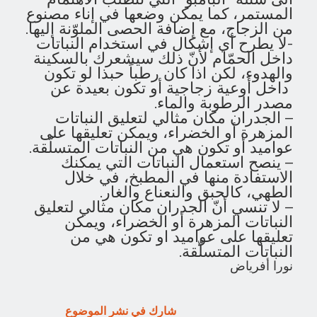
المستمر، كما يمكن وضعها في إناء مصنوع
من الزجاج، مع إضافة الحصى الملوّنة إليها.
-لا يطرح أي إشكال في استخدام النباتات
داخل الحمّام لأنّ ذلك سيشعرك بالسكينة
والهدوء، لكن اذا كان رطباً حبذا لو تكون
داخل أوعية زجاجية أو تكون بعيدة عن
مصدر الرطوبة والماء.
– الجدران مكان مثالي لتعليق النباتات
المزهرة أو الخضراء، ويمكن تعليقها على
عواميد أو تكون هي من النباتات المتسلّقة.
– ينصح استعمال النباتات التي يمكنك
الاستفادة منها في المطبخ، في خلال
الطهي، كالحبق والنعناع والغار.
– لا تنسي أنّ الجدران مكان مثالي لتعليق
النباتات المزهرة أو الخضراء، ويمكن
تعليقها على عواميد او تكون هي من
النباتات المتسلّقة.
نورا أفرياض
شارك في نشر الموضوع