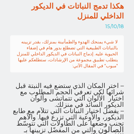
هكذا تدمج النباتات في الديكور
الداخلي للمنزل
15/10/18
لا شيء يمنحك الهدوء والطمأنينة بمنزلك، بقدر تزيينه
بالنباتات الطبيعية التي تضطلع بدور هام في إضفاء
الحيوية عليه. إدماج النباتات في الديكور الداخلي للمنزل
يتطلب تطبيق مجموعة من الإرشادات، ستطلعكم عليها
"مبوب" في المقال الآتي:
– اختر المكان الذي ستضع فيه النبتة قبل
شرائها لكي تعرفي الحجم المطلوب مع
اختيار
الألوان التي تتماتشى وألوان
الديكور السائد في منزلك.
– يفضل اختيار النباتات التي تتلآم مع طابع
الديكور، والأوعية التي تزرع فيها. والأهم
تجنب وضعها على الطاولات التي تتوسّط
الصالون
والتي من المفضّل تزيينها بـ