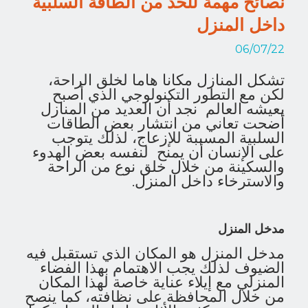
نصائح مهمة للحد من الطاقة السلبية
داخل المنزل
06/07/22
تشكل المنازل مكانا هاما لخلق الراحة،
لكن مع التطور التكنولوجي الذي أصبح
يعيشه العالم نجد أن العديد من المنازل
أضحت تعاني من انتشار بعض الطاقات
السلبية المسببة للإزعاج، لذلك يتوجب
على الإنسان أن يمنح لنفسه بعض الهدوء
والسكينة من خلال خلق نوع من الراحة
والاسترخاء داخل المنزل.
مدخل المنزل
مدخل المنزل هو المكان الذي تستقبل فيه
الضيوف لذلك يجب الاهتمام بهذا الفضاء
المنزلي مع إيلاء عناية خاصة لهذا المكان
من خلال المحافظة على نظافته، كما ينصح