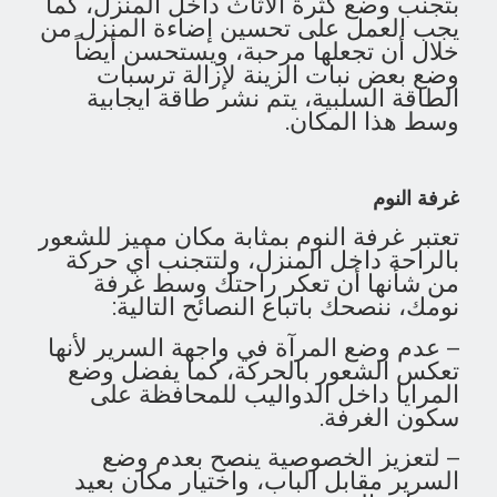
بتجنب وضع كثرة الأثاث داخل المنزل، كما
يجب العمل على تحسين إضاءة المنزل من
خلال أن تجعلها مرحبة، ويستحسن أيضاً
وضع بعض نبات الزينة لإزالة ترسبات
الطاقة السلبية، يتم نشر طاقة ايجابية
وسط هذا المكان.
غرفة النوم
تعتبر غرفة النوم بمثابة مكان مميز للشعور
بالراحة داخل المنزل، ولتتجنب أي حركة
من شأنها أن تعكر راحتك وسط غرفة
نومك، ننصحك باتباع النصائح التالية:
– عدم وضع المرآة في واجهة السرير لأنها
تعكس الشعور بالحركة، كما يفضل وضع
المرايا داخل الدواليب للمحافظة على
سكون الغرفة.
– لتعزيز الخصوصية ينصح بعدم وضع
السرير مقابل الباب، واختيار مكان بعيد