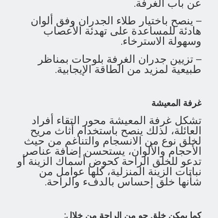
عن باب الغرفة.
– ينصح باختيار طلاء الجدران وفق ألوان
هادئة للمساعدة على تهدئة الأعصاب
وسهولة الاسترخاء.
– تزيين جدران الغرفة بلوحات بمناظر
طبيعية لمزيد من الطاقة الإيجابية.
غرفة المعيشة
تشكل غرفة المعيشة محور التقاء أفراد
العائلة، لذلك ينصح باستخدام أثاث مريح
لخلق نوع من الانسجام والتناغم من حيث
الأحجام والألوان، يستحسن إضافة عناصر
تدعو للخلق الراحة كحوض أسماك الزينة أو
نباتات الزينة المنزلية، كلها عوامل من
شأنها خلق إحساس بالدفء والراحة.
كما يمكن خلق جو من الراحة من خلال: