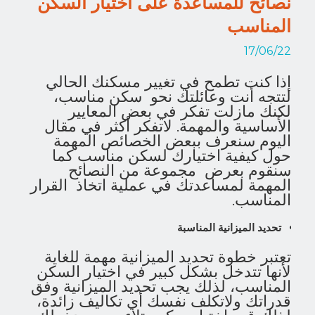
نصائح للمساعدة على اختيار السكن
المناسب
17/06/22
إذا كنت تطمح في تغيير مسكنك الحالي
لتتجه أنت وعائلتك نحو سكن مناسب،
لكنك مازلت تفكر في بعض المعايير
الأساسية والمهمة. لاتفكر أكثر في مقال
اليوم سنعرف ببعض الخصائص المهمة
حول كيفية اختيارك لسكن مناسب كما
سنقوم بعرض مجموعة من النصائح
المهمة لمساعدتك في عملية اتخاذ القرار
المناسب.
تحديد الميزانية المناسبة
تعتبر خطوة تحديد الميزانية مهمة للغاية
لأنها تتدخل بشكل كبير في اختيار السكن
المناسب، لذلك يجب تحديد الميزانية وفق
قدراتك ولاتكلف نفسك أي تكاليف زائدة،