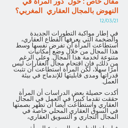
مقال خاص : حول دور المرأة في
النهوض بالمجال العقاري المغربي؟
12/03/21
في إطار مواكبة التطورات الجديدة
والضخمة التي يعرفها القطاع العقاري،
استطاعت المرأة أن تفرض نفسها وسط
هذا المجال من خلال وضع إمكانيات
متنوعة لخدمة هذا المجال. وعلى الرغم
من ذلك، فإن اقتحام مجال العقارات ليس
أمرًا سهلًا، لكن المرأة استطاعت أن تثبت
قدراتها ومدى قابليتها للإندماج في بيئة
العمل.
أكدت حصيلة بعض الدراسات أن المرأة
حققت تقدما كبيرا في العمل في المجال
العقاري واستطاعت أيضا أن تظهر بصمتها
في السوق العقاري المحلي خاصة في
المجال التجاري و التسويق العقاري،