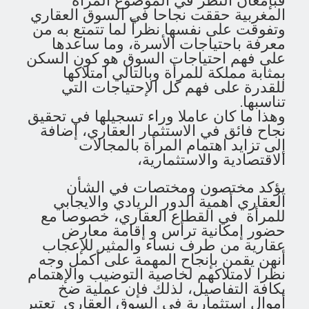
فبإمعان النظر في الموضوع المرأة
المغربية حققت نجاحا في السوق العقاري
وتفوقت على نفسها نظراً لما تتمتع به من
معرفة باحتياجات الأسرة، وما ساعدها
على فهم احتياجات السوق هو كون السكن
بمثابة مملكة للمرأة وبالتالي امتلاكها
للقدرة على فهم كل الإحتياجات التي
تناسبها.
وهذا ما كان عاملا وراء تسجيلها في تحقيق
نجاح فائق في الاستثمار العقاري، إضافة
إلى تزايد اهتمام المرأة بالمجالات
الاقتصادية والاستثمارية،
يؤكد مختصون ومختصات في الشأن
العقاري أهمية الدور الريادي والايجابي
للمرأة في القطاع العقاري، خصوصا مع
حضور إمكانية ترأس و إقامة معارض
عقارية من طرف نساء والمثير للإعجاب
أنهن يقمن بإنجاح المهمة على أكمل وجه
نظرا لامتلاكهم لخاصية التوضيب والإهتمام
بكافة التفاصيل، لذلك فإن عملية ضخ
أموال استثمارية في السوق العقاري تعتبر