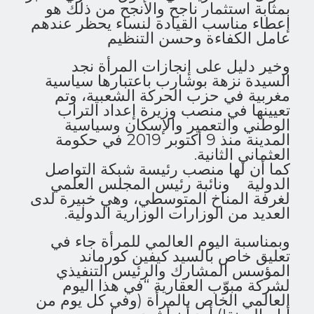
بمثابة استثمار ناجح والأنجح من ذلك هو
إعطاء مناسب القيادة لنساء يحظر عندهم
عامل الكفاءة وحسن التنظيم
وخير دليل على إنجازات المرأة نجد
السيدة نزهة بوشارب باعتبارها سياسية
مغربية في حزب الحركة الشعبية، وتم
تعيينها في منصب وزيرة إعداد التراب
الوطني والتعمير والإسكان وسياسية
المدينة منذ 9 أكتوبر 2019 في حكومة
العثماني الثانية.
كما أن لها منصب رئيسة شبكة التواصل
الدولية ونائبة رئيس المجلس العلمي
لغرفة المناخ المتوسطي، وهي خبيرة لدى
العديد من الوزارات الوزارية الدولية.
وبمناسبة اليوم العالمي للمرأة جاء في
تعليق خاص بالسيد كيفين كورماند
المؤسس المشارك والرئيس التنفيذي
لشركة مبوّب العقارية “في هذا اليوم
العالمي الخاص بالمرأة (وفي كل يوم من