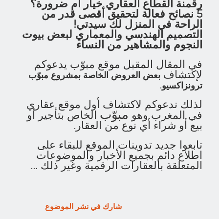
رقمنة القطاع العقاري خيار أم ضرورة؟
5 نصائح فعالة لتحقيق أقصى قدر من
الراحة في المنزل لك سيدتي!
التصميم الهندسي والمعماري لبعض بيوت
النجوم والمشاهير من النساء
في المقال المقبل موقع مبوّب يدعوكم
لإكتشاف
بعض العروض الخاصة بمشروع مبوّب
.
ترونزاكسيو
لذلك ندعوكم لاكتشاف أول موقع عقاري
مبوّب
في المغرب وهو
الخاص بتأجير أو
بيع أو شراء أي نوع من العقار.
تابعوا جديد تدوينات الموقع للبقاء على
اطلاع دائم بجميع الأخبار والموضوعات
المتعلقة بالعقارات الرقمية وغير ذلك …
شارك في نشر الموضوع