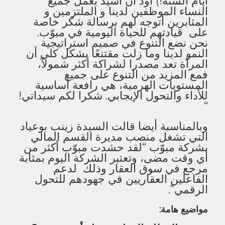
أيام السنة!) أود أن أشيد بعمل جميع
النساء الموظفين لدينا و الملتزمين و
المثابرين أتوجه لهم برسالة شكر خاصة
على قيادتهم للحياة اليومية في مبوّب.
نحن نضع التنوع في صميم استراتيجية
النمو لدينا وما زلت مقتنعًا بشكل كلي أن
المرأة تعد مصدرا لشراكة أكثر شمولاً،
فمع المزيد من التنوع على جميع
المستويات الهرمية، هي رافعة أساسية
للأداء والتحول الإيجابي. شكرا لكم سيداتي!
“
وبالمناسبة أيضا قالت السيدة زينب بوعياد
التي تشغل منصب مديرة القسم المالي
بشركة مبوّب “لقد حشدت مبوّب أكثر من
أي وقت مضى، وتعتبر الشركة اليوم بمثابة
مرجع في سوق العقار وذلك لدعم
الفاعلين العقاريين في جهودهم للتحول
الرقمي”.
مواضيع هامة: