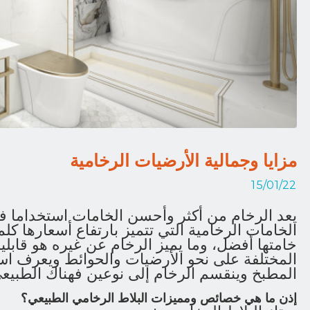
مزايا وجمالية الأرضيات الرخامية
15/01/22
يعد الرخام من أكثر وأحسن الخامات استخداما في 
الخامات الرخامية التي تتميز بارتفاع أسعارها كل
خامتها أفضل، وما يميز الرخام عن غيره هو قابل
المختلفة على نحو الأرضيات والحوائط ويعرف اس
المطبخ وينقسم الرخام إلى نوعين فهناك الطبيع
إذن ما هي خصائص ومميزات البلاط الرخامي الطبيعي؟