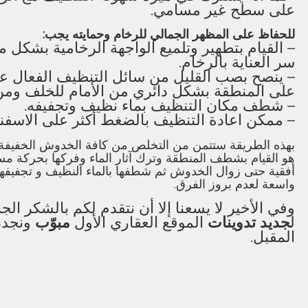
على سطح غير مسامي.
للحفاظ على المظهر الجمالي للرخام وحمايته يجب:
– القيام بتطهير وتلميع الواجهة الرخامية بشكل 
سر العناية بالرخام.
– ينصح بصب القليل من سائل التنظيف الفعال 
على المنطقة بشكل دائري من الأمام للخلف ومن
– شطف مكان التنظيف بماء نظيف وتجفيفه.
– ممكن اعادة التنظيف بالضغط أكثر على الاسفن
بهذه الطريقة ستتمن من التخلص من كافة الخدوش الخفيفة 
هو القيام بشطف المنطقة وترك آثار الماء وفركها بحركة مس
أفقية حتى زوال الخدوش ثم شطفها بالماء النظيف و تجفيفها
واسعة لعدم بروز الفرق.
وفي الأخير لا يسعنا إلا أن نتقدم لكم بالشكر ا
ل
جديد تدوينات
الموقع العقاري الأول
مبوّب
ونجدد
المقبل.