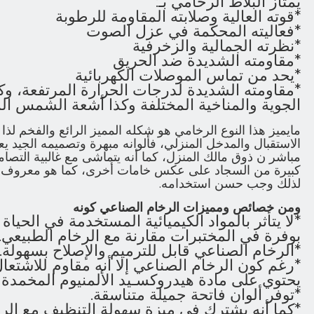
يمتاز البلاط الرخامي بـ:
*قوته العالية وصلابته المقاومة للرطوبة
*فعاليته المحكمة في عزل الصوت
*نظرته الجمالية والزخرفية
*مقاومته الشديدة ضد الحريق
*يحد من تماس الموصلات الكهربائية
*مقاومته الشديدة لدرجات الحرارة المرتفعة، و
الجوية والمناخية المختلفة وكذا أشعة الشمس ال
مايميز هذا النوع الرخامي هو شكله المميز الرائع والفخم 
الاستقبال والمدخل المنزلي، فألوانه مبهرة وتصميمه الجيد
مباشر ن ذوق مالك المنزل، كما أنه يتماشى مع غالبية التص
كبيرة من السجاد على عكس خامات أخرى، كما هو معروف فا
لذلك وجب حسن استخدامه.
ومن خصائص ومميزات الرخام الصناعي كونه
*لا يتأثر بالمواد الكيميائية المستخدمة في الحياة
بوفرة في المختبرات مقارنة مع الرخام الطبيعي.
*الرخام الصناعي قابل للترميم والإصلاح بسهولة.
*رغم كون الرخام الصناعي إلا أنه مقاوم للاشتعال
يحتوي على مادة هيدروكسـيد الألمنيوم المخمدة ل
*توفر ألوان فاتحة جميلة متناسقة.
*كما أنه يشترك في ميزة سهولة التنظيف مع الرخا