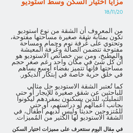
مزايا اختيار السكن وسط استوديو
18/11/20
من المعروف أن الشقة من نوع استوديو
تكون بمثابة شقة صغيرة مساحتها مفتوحة،
وتحتوي على غُرفة نوم وحمام ومساحة
مفتوحة تتضمن الصالة وغُرفة المعيشة
والمطبخ، ومن بين خصائص الاستوديو هو
أن كُل شئ في مكان واحد رغم صغر حجم
مساحتها فإنها تتميز بفضاء أوسع يساهم
في خلق حرية خاصة في إبتكار الديكور.
كما تُعتبر الشقة الاستوديو حل مثالي
للباحثين عن شقق صغيرة للإيجار أو حتى
التمليك، للذين يسكنون بمفردهم ليكونوا
بجانب أعمالهم أو دراستهم، أو حتي
للمُتزوجين حديثاً وليس لديهم أطفال، في
الشقة الاستوديو لها الكثير من المُميزات.
في مقال اليوم سنتعرف على مميزات اختيار السكن