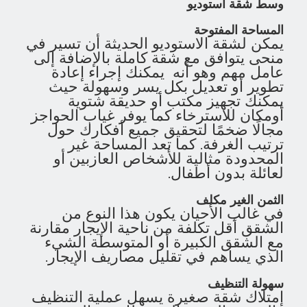
وسط شقة استوديو
المساحة المفتوحة
يمكن لشقة الاستوديو الحديثة أن تسير في
منحى يتوافق مع شقة كاملة بالإضافة إلى
عامل مهم وهو أنه يمكنك إجراء إعادة
تطوير أو تعديل بكل يسر وسهولة حيث
يمكنك تجهيز مكتب أو حديقة شتوية
أومكان للاسترخاء كما يوفر غياب الحواجز
مجالًا ضخمًا لتحقيق جميع أفكارك حول
ترتيب الغرفة. كما تعد المساحة غير
المحدودة مثالية للأشخاص العازبين أو
لعائلة بدون أطفال.
الثمن الغير مكلف
في غالب الأحيان يكون هذا النوع من
الشقق أقل تكلفة من ناحية الإيجار مقارنة
مع الشقق الكبيرة أو المتوسطة الشيء
الذي يساهم في تقليل مصاريف الإيجار.
سهولة التنظيف
إمتلاك شقة صغيرة يسهل عملية التنظيف