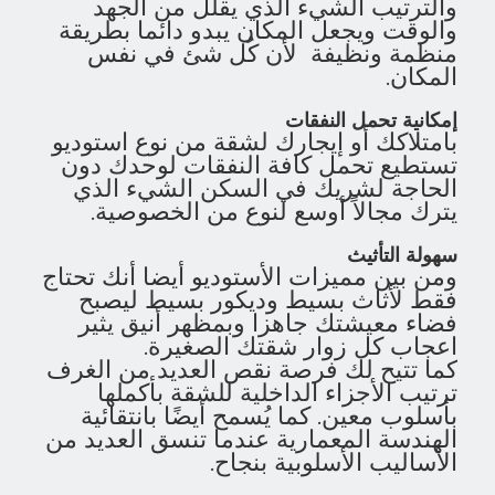
والترتيب الشيء الذي يقلل من الجهد
والوقت ويجعل المكان يبدو دائما بطريقة
منظمة ونظيفة لأن كُل شئ في نفس
المكان.
إمكانية تحمل النفقات
بامتلاكك أو إيجارك لشقة من نوع استوديو
تستطيع تحمل كافة النفقات لوحدك دون
الحاجة لشريك في السكن الشيء الذي
يترك مجالاً أوسع لنوع من الخصوصية.
سهولة التأثيث
ومن بين مميزات الأستوديو أيضا أنك تحتاج
فقط لأثاث بسيط وديكور بسيط ليصبح
فضاء معيشتك جاهزا وبمظهر أنيق يثير
اعجاب كل زوار شقتك الصغيرة.
كما تتيح لك فرصة نقص العديد من الغرف
ترتيب الأجزاء الداخلية للشقة بأكملها
بأسلوب معين. كما يُسمح أيضًا بانتقائية
الهندسة المعمارية عندما تنسق العديد من
الأساليب الأسلوبية بنجاح.