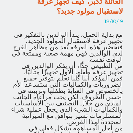
العائلة تكبر، كيف تجهز غرفة
لاستقبال مولود جديد؟
18/10/19
مع بداية الحمل، يبدأ الوالدين بالتفكير في
تجهيز غرفة لاستقبال المولود الجديد،
فتحضير هذه الغرفة يُعد من مظاهر الفرح
لدى الوالدين فهي مهمة صعبة وممتعة في
الوقت نفسه.
من الطبيعي جدًّا، أن يفكر الوالدين في
تجهيز غرفة طفلها الأول تجهيزًا مثاليًّا،
فمن المؤكد أننا كلنا نحلم بتوفير جميع
الضروريات والكماليات التي ستساعد الأم
بالخصوص في العناية بطفلها وتربيته في
أحسن الظروف. لكن يجب مراعاة الجانب
المادي من خلال التصنيف بين الأساسيات
والكماليات الشيء الذي يجعل عملية شراء
المستلزمات تسير بتوافق مع الميزانية
المحددة لهذا الغرض.
من أجل المساهمة بشكل فعلي في