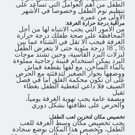
الطفل من أهم العوامل التي تساعد على
تنظيم نوم الطفل وخصوصا في الأشهر
الأولى من عمره.
مراقبة درجة حرارة الغرفة:
من الأمور التي يجب الانتباه لها من أجل
المحافظة على صحة طفلك درجة حرارة
الغرفة فيجب ألا تقل في الشتاء عما بين
16 ـ 18 درجة مئوية حتى لا يتعرض الطفل
لنزلات البرد القاسية، وحين تشتد موجات
البرد يمكن استخدام قنينة زجاجية مملوءة
بالماء الساخن، مع لفها بقطعة قماش
ووضعها بجوار الصغير لتدفئته مع الحرص
على أن تكون محكمة الغلق أما في فصل
الصيف فلا داعي لتغطية الطفل بغطاء
ثقيل
وبصفة عامة يجب تهوية الغرفة يومياً،
والحرص على نظافتها بشكل دوري
تخصيص مكان لتخزين لعب الطفل:
يجب تخصيص مكان وسط الغرفة للعب
الطفل، ويُخصص هذا المكان بوضع سجادة