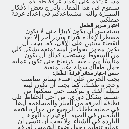
مساعدتكم على إعداد غرفة طفلكم
سنقوم في هذا المقال بإدراج بعض الأفكار
المميزة والتي ستساعدكم في إعداد غرفة
طفلكم.
اختيار سرير الطفل:
يستحسن أن يكون كبيرًا حتى لا تكون
مضطرا لإعادة شراء سرير آخر إلا بعد
انقضاء سنتين على الأقل، كما يجب أن
يكون مجهزا بحواجز آمنة تمنعه بشكل كلي
من السقوط ويستحب كذلك أن يكون
مناسبًا من ناحية الارتفاع حتى تكون عملية
حمل طفلك سهلة وغير متعبة.
حسن اختيار ستائر غرفة الطفل:
يجب الحرص على اقتناء ستائر تتناسب
وحجرة طفلك، كما يجب أن تكون لينة
سهلة الفك والتركيب حتى تتمكنوا من
غسلها بشكل دوري، من أجل الحفاظ على
نظافة الغرفة من الغبار والمساهمة أيضا
في حماية طفلك الرضيع من حرارة أشعة
الشمس في الصيف أو تيارات الهواء
الباردة في الشتاء. ولا يجب أن ننسى أن
عملية تنظيم دخول ضوء الشمس لغرفة