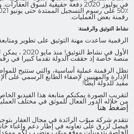
في يوليوز 2020 دفعة حقيقية لسوق الع
رقمنة بعض العمليات.
نشاط التوثيق والرقمنة:
الرقمية ساعدت مهنة التوثيق على تطوير ومتابعة
الأول في نشاط الت
منصة خاصة إذ حققت الدولة تقدما كبيرا في رقمنة
تظل الرقمنة عملية أساسية، والتي ستتيح للموا
الإدارة والمهنيين لإضفاء الطابع الرسمي على ال
مفيد للدولة أيضًا!
لتقريب الصورة يمكنكم متابعة هذا الفيديو الخاص
من خلاله الدور الفعال للموثق في مختلف العمل
إضغط هنا
تتقدم شركة مبوّب الرائدة في مجال العقار بتوجي
فيصل لزرق على تعاونه في إطار دعم وإغناء خانة 
الخاصة بتدوينات موقع مبوّب ونضرب لكم موعدا ق