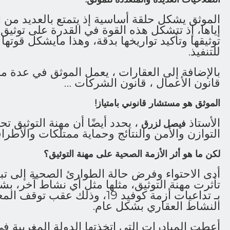
الموثق يشكل حلقة أساسية إذ يتمتع بالعديد من ا
إياها، إذ تتشكل هذه القوة في القدرة على توثي
توثيقها وتأكيد تواريخها بدقة، وهذا مايشكل قوتها ال
للتنفيذ.
بالإضافة إلى العقارات ، يعمل الموثق في عدة مج
قانون الأعمال ، قانون الشركات …
الموثق هو مستشار قانوني بامتياز!
الأستاذ
، يحدد أيضًا أن مهنة التوثيق ت
فيصل لزرق
التوازن والأمن والنتائج وحماية ممتلكات والأطرا
لكن ما هو أثر الأزمة الصحية على مهنة التوثيق؟
أدى الاحتواء وفرض حالة الطوارئ الصحية إلى تب
تأثرت مهنة التوثيق، مثلها مثل أي نشاط آخر، بش
بـ تداعيات أزمة كوفيد 19، وذلك عق
النشاط العقاري بشكل عام.
أعطت المبادرات التي اتخذتها الدولة المغربية في