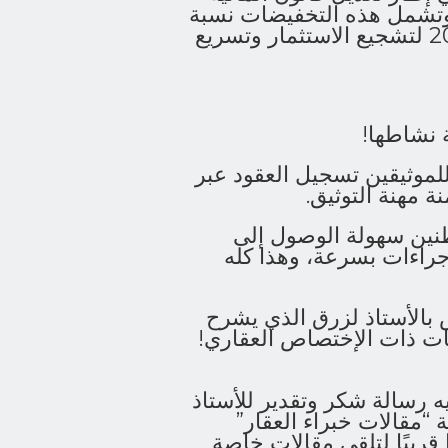
قارات. وتشمل هذه التخفيضات نسبة
٪50 على رسوم التسجيل الممتدة حتى يونيو 2021 لتشجيع الاستثمار وتسريع
 نشاطها!
وثيق! منذ مايو 2020 ، يمكن للموثيقين تسجيل العقود عبر
 مهنة التوثيق.
طنين سهولة الوصول إلى
إجراءات بسرعة، وهذا كله
 بالأستاذ لزرق الذي يشرح
يات ذات الإختصاص العقاري!
ه رسالة شكر وتقدير للأستاذ
“مقالات خبراء العقار”
ريبًا لتلقي مقالات خاصة