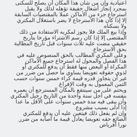
اعتيادية وإن من شأن هذا المكان أن يصلح للسكنى
بمجرد إنجاز أشغال خفيفة تؤهله لذلك ولا يقبل
استرجاع جزء من الأماكن عملا بالمقتضيات السابقة
إلا إذا كان هذا الاسترجاع لا يضر باستغلال المكتري
ولا بسكناه.
وإذا بيع الملك فلا يجوز لمكريه الاستفادة من ذلك
المقتضى إلا إذا كان رسم الاشتراء مؤرخا بتاريخ
حقيقي مضت عليه ثلاث سنوات قبل تاريخ المطالبة
بحق الاسترجاع.
وعلى المكري المطالب بالحق المنصوص عليه في
هذا الفصل والمخول له استرجاع جميع الأماكن
المكراة أو البعض منها فقط أن يدفع للمكتري أو
لذوي حقوقه تعويضا يساوي ما حصل من ضرر من
غير أن يتجاوز قدره قيمة كراء خمس سنوات حسب
الثمن المعمول به وقت الإفراغ.
ويحتم على من سينتفع بالمكان المسترجع أن يعمره
بنفسه في أجل سنة واحدة من التاريخ رحيل المكتري
وأن يبقى فيه مدة خمس سنوات على الأقل ما عدا
إذا أدلى بسبب مشروع.
وإن لم يفعل ذلك فيتعين عليه أن يدفع للمكتري
الضائع حقه تعويضا يعادل قيمة ما أصابه من ضرر.
نورا أفرياض