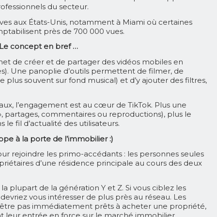
ofessionnels du secteur.
ves aux États-Unis, notamment à Miami où certaines
ptabilisent près de 700 000 vues.
Le concept en bref …
met de créer et de partager des vidéos mobiles en
). Une panoplie d’outils permettent de filmer, de
 plus souvent sur fond musical) et d’y ajouter des filtres,
aux, l’engagement est au cœur de TikTok. Plus une
s », partages, commentaires ou reproductions), plus le
e fil d’actualité des utilisateurs.
ppe à la porte de l’immobilier :)
ur rejoindre les primo-accédants :
les personnes seules
priétaires d’une résidence principale au cours des deux
la plupart de la génération Y et Z. Si vous ciblez les
devriez vous intéresser de plus près au réseau. Les
t-être pas immédiatement prêts à acheter une propriété,
ont leur entrée en force sur le marché immobilier.