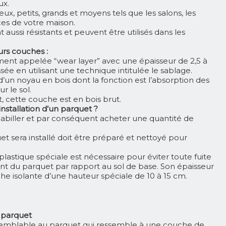
ux.
eux, petits, grands et moyens tels que les salons, les
es de votre maison.
 aussi résistants et peuvent être utilisés dans les
rs couches :
ment appelée “wear layer” avec une épaisseur de 2,5 à
ssée en utilisant une technique intitulée le sablage.
t d’un noyau en bois dont la fonction est l’absorption des
 le sol.
, cette couche est en bois brut.
stallation d’un parquet ?
 habiller et par conséquent acheter une quantité de
uet sera installé doit être préparé et nettoyé pour
astique spéciale est nécessaire pour éviter toute fuite
nt du parquet par rapport au sol de base. Son épaisseur
e isolante d’une hauteur spéciale de 10 à 15 cm.
n parquet
semblable au parquet qui ressemble à une couche de