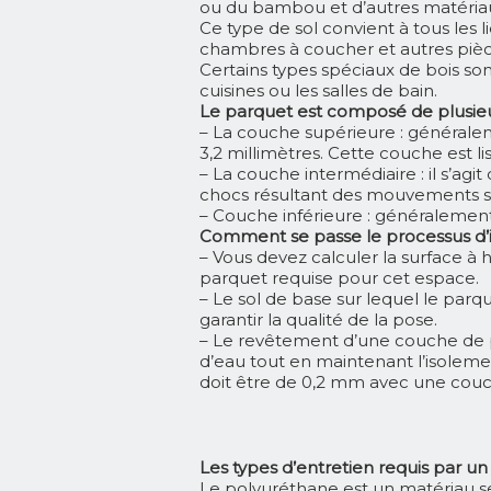
ou du bambou et d’autres matéria
Ce type de sol convient à tous les li
chambres à coucher et autres pièc
Certains types spéciaux de bois sont
cuisines ou les salles de bain.
Le parquet est composé de plusieu
– La couche supérieure : générale
3,2 millimètres. Cette couche est li
– La couche intermédiaire : il s’agi
chocs résultant des mouvements sur
– Couche inférieure : généralement
Comment se passe le processus d’in
– Vous devez calculer la surface à
parquet requise pour cet espace.
– Le sol de base sur lequel le parq
garantir
la qualité de la pose.
– Le revêtement d’une couche de pl
d’eau tout en maintenant l’isoleme
doit être
de 0,2 mm avec une couch
Les types d’entretien requis par u
Le polyuréthane est un matériau 